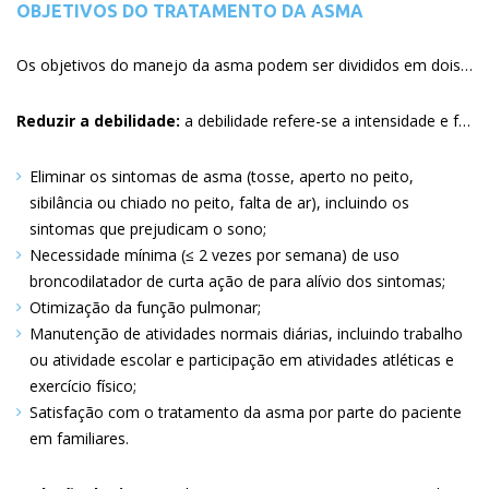
OBJETIVOS DO TRATAMENTO DA ASMA
Os objetivos do manejo da asma podem ser divididos em dois domínios: reduzir o debilitamento e reduzir os riscos.
Reduzir a debilidade:
a debilidade refere-se a intensidade e frequência dos sintomas de asma e o grau pelo qual o paciente é limitado por esses sintomas. Metas específicas para reduzir a incapacidade incluem:
Eliminar os sintomas de asma (tosse, aperto no peito,
sibilância ou chiado no peito, falta de ar), incluindo os
sintomas que prejudicam o sono
Necessidade mínima (≤ 2 vezes por semana) de uso
broncodilatador de curta ação de para alívio dos sintomas
Otimização da função pulmonar
Manutenção de atividades normais diárias, incluindo trabalho
ou atividade escolar e participação em atividades atléticas e
exercício físico
Satisfação com o tratamento da asma por parte do paciente
em familiares