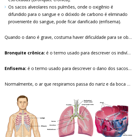
Os sacos alveolares nos pulmões, onde o oxigênio é
difundido para o sangue e o dióxido de carbono é eliminado
proveniente do sangue, pode ficar danificado (enfisema)
Quando o dano é grave, costuma haver dificuldade para se obter oxigênio suficiente no sangue e remover o excesso de dióxido de carbono. Essas alterações levam a redução do fôlego e outros sintomas.
Bronquite crônica:
é o termo usado para descrever os indivíduos que têm tosse crônica e produção de catarro. A bronquite crônica pode causar cicatrizes nas vias aéreas e reduzir o fluxo de ar.
Enfisema:
é o termo usado para descrever o dano dos sacos alveolares nos pulmões. Esse dano pode também restringir o fluxo de ar, além de dificultar a troca de gases nos pulmões.
Normalmente, o ar que respiramos passa do nariz e da boca através das vias aéreas para sacos finos de ar, chamados alvéolos. Nestes sacos de ar, o oxigênio que respiramos atravessa suas paredes e passa para a corrente sanguínea. O dióxido de carbono, por sua vez, faz o caminho contrário, para fora da corrente sanguínea para os alvéolos, e então é eliminado pela respiração.