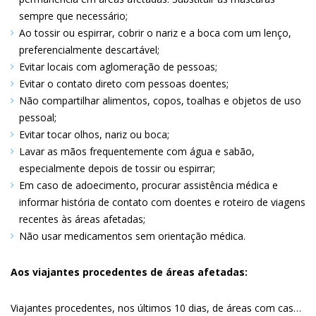
sempre que necessário
Ao tossir ou espirrar, cobrir o nariz e a boca com um lenço,
preferencialmente descartável
Evitar locais com aglomeração de pessoas
Evitar o contato direto com pessoas doentes
Não compartilhar alimentos, copos, toalhas e objetos de uso
pessoal
Evitar tocar olhos, nariz ou boca
Lavar as mãos frequentemente com água e sabão,
especialmente depois de tossir ou espirrar
Em caso de adoecimento, procurar assistência médica e
informar história de contato com doentes e roteiro de viagens
recentes às áreas afetadas
Não usar medicamentos sem orientação médica
Aos viajantes procedentes de áreas afetadas:
Viajantes procedentes, nos últimos 10 dias, de áreas com casos confirmados de influenza A (H1N1) em humanos e que apresentem febre alta repentina, superior a 38ºC, acompanhada de tosse e/ou dores de cabeça, musculares e nas articulações, devem: