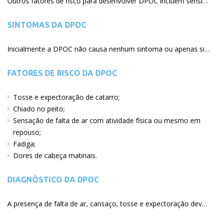
Outros fatores de risco para desenvolver DPOC incluem sensibilidade anormal e resposta exagerada, substâncias inaladas (denominada hiperresponsividade brônquica) e outras exposições, tais como: exposição ao tabagismo passivo e exposição a poeiras e partículas orgânicas, ou exposição a poluição ambiental.
SINTOMAS DA DPOC
Inicialmente a DPOC não causa nenhum sintoma ou apenas sintomas leves. Assim que a doença progride, os sintomas agravam-se. Os mais comuns são:
FATORES DE RISCO DA DPOC
Tosse e expectoração de catarro
Chiado no peito
Sensação de falta de ar com atividade física ou mesmo em
repouso
Fadiga
Dores de cabeça matinais
DIAGNÓSTICO DA DPOC
A presença de falta de ar, cansaço, tosse e expectoração deve despertar a suspeita de DPOC e testes específicos são recomendados. O teste usado para os diagnóstico de DPOC é um teste de função pulmonar. O teste de função pulmonar que mede a obstrução ao fluxo de ar é chamado espirometria e representa o melhor teste para diagnóstico de DPOC. A espirometria pode detectar DPOC mesmo em pessoas que ainda não apresentam sintomas da doença.