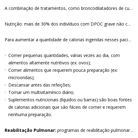
A combinação de tratamentos, como broncodilatadores de curta e longa ação, e/ou glicocorticóides são frequentemente recomendados em pessoas cujos sintomas não são totalmente controlados com uma medicação isolada.
Nutrição: mais de 30% dos indivíduos com DPOC grave não conseguem se alimentar de forma suficiente devido aos seus sintomas (falta de ar, fadiga). Perda de peso usualmente ocorre nesses indivíduos. A alimentação inadequada pode levar à mal nutrição, que causa piora dos sintomas e aumenta a probabilidade de infecções.
Para aumentar a quantidade de calorias ingeridas nesses pacientes é recomendado:
Comer pequenas quantidades, várias vezes ao dia, com
alimentos altamente nutritivos (ex: ovos)
Comer alimentos que requerem pouca preparação (ex:
microondas)
Descansar antes das refeições
Tomar um multivitamínico diário
Suplementos nutricionais (líquidos ou barras) são boas fontes
de calorias adicionais que são fáceis de comer e requerem
nenhuma preparação
Reabilitação Pulmonar:
programas de reabilitação pulmonar incluem educação, exercício físico, suporte social e psicológico, instruções de técnicas de respiração que podem melhorar os sintomas de falta de ar. O programa de reabilitação pulmonar melhora a capacidade do indivíduo de exercitar-se, melhora a qualidade de vida e reduz a necessidade de hospitalizações.