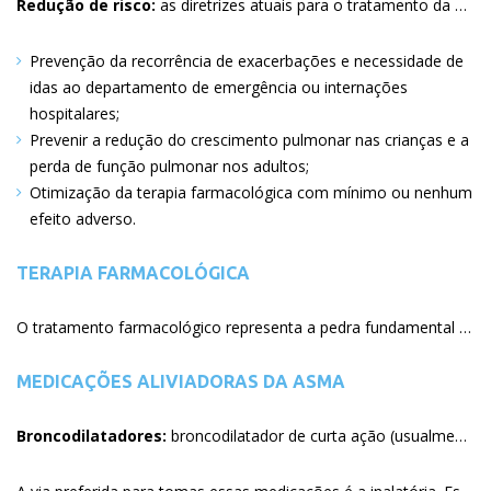
Redução de risco:
as diretrizes atuais para o tratamento da asma introduziram o conceito de risco para lidar com os desfechos adversos associados com a asma e seu tratamento. Isso inclui exacerbações de asma, desenvolvimento pulmonar subótimo (nas crianças), perda de função pulmonar ao longo do tempo (adultos), e efeitos adversos das medicações para asma. O manejo apropriado da asma visa minimizar a probabilidade do paciente em experimentar esses desfechos. Objetivos específicos para reduzir o risco incluem:
Prevenção da recorrência de exacerbações e necessidade de
idas ao departamento de emergência ou internações
hospitalares
Prevenir a redução do crescimento pulmonar nas crianças e a
perda de função pulmonar nos adultos
Otimização da terapia farmacológica com mínimo ou nenhum
efeito adverso
TERAPIA FARMACOLÓGICA
O tratamento farmacológico representa a pedra fundamental do manejo da maioria dos pacientes com asma. A abordagem passo-a-passo da farmacoterapia é baseado no aumento da medicação até que a asma esteja sob controle, e diminuir as medicações quando possível para minimizar os efeitos adversos. O manejo do paciente deve ser ajustado, se necessário, a cada visita.
MEDICAÇÕES ALIVIADORAS DA ASMA
Broncodilatadores:
broncodilatador de curta ação (usualmente beta-2 adrenérgicos e anticolinérgicos) aliviam os sintomas de asma rapidamente, ao relaxar temporariamente a musculatura ao redor das vias aéreas estreitadas.