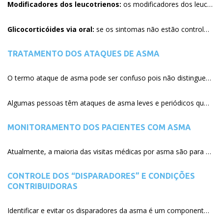
Modificadores dos leucotrienos:
os modificadores dos leucotrienos (tais como montelucaste) são uma alternativa para os glicocorticóides inalados. Os modificadores dos leucotrienos atuam ao abrir aos vias aéreas estreitadas, reduzindo a inflamação e a produção de muco. São tomados por via oral e tem muito poucos efeitos adversos. Entretanto, comparado aos glicocorticóides inalados, os modificadores dos leucotrienos são geralmente menos efetivos em controlar a asma.
Glicocorticóides via oral:
se os sintomas não estão controlados com as medicações mencionadas, um glicocorticóide oral (ex: prednisona) pode ser adicionado para um determinado regime de tratamento. Preferencialmente essas medicações devem ser usadas pelo menor período de tempo possível (1 a 2 semanas). Nos pacientes com doses altas de glicocorticóides inalados associada a broncodilatadores de longa ação e necessidade de uso freqüente de glicocorticóide oral para controle dos sintomas estamos diante de uma caso de asma de difícil controle. Nesses casos, diagnósticos adicionais devem ser pesquisados como complicadores das crises de asma. Naqueles casos com componente alérgico importante (níveis altos de IgE – anticorpo específico da alergia) deve ser considerada a terapia com medicação subcutânea específica contra esse anticorpo (omalizumabe).
TRATAMENTO DOS ATAQUES DE ASMA
O termo ataque de asma pode ser confuso pois não distingue entre um aumento leve dos sintomas e um episódio grave com ameaça da vida. Os sintomas podem ser agravados por mudanças na qualidade do ar, resfriados comuns, exercício, exposição a alérgenos, ou mudanças climáticas. Esses disparadores podem causar sintomas leves, moderados ou graves. Qualquer dessas alterações pode ser considerada um ataque de asma.
Algumas pessoas têm ataques de asma leves e periódicos que nunca requerem ida ao pronto-socorro, enquanto outras têm ataques graves e súbitos que requerem a ida imediata a serviços de emergência médicos.
MONITORAMENTO DOS PACIENTES COM ASMA
Atualmente, a maioria das visitas médicas por asma são para cuidados de emergência. O manejo efetivo da asma, entretanto, requer abordagem preventiva e proativa, similar ao tratamento da hipertensão arterial sistêmica e do diabetes melitus. Seguimento de rotina para pacientes com asma são recomendados, em uma frequência da 1 a 6 meses, dependendo da severidade dos sintomas. Essas visitas devem ser aproveitadas para avaliação de múltiplos aspectos do paciente com asma. Estes incluem: sinais e sintomas de asma, função pulmonar, qualidade de vida, exacerbações, aderência ao tratamento, efeitos adversos das medicações e satisfação do paciente com seu tratamento.
CONTROLE DOS “DISPARADORES” E CONDIÇÕES
CONTRIBUIDORAS
Identificar e evitar os disparadores da asma é um componente crítico do manejo bem sucedido da asma, e pode reduzir a necessidade de medicação.