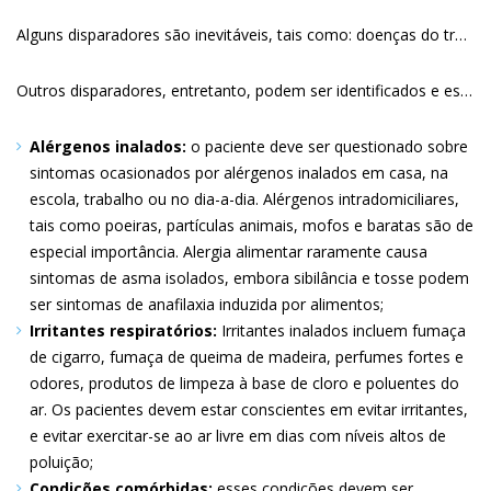
Alguns disparadores são inevitáveis, tais como: doenças do trato respiratório, exercício, flutuações hormonais e extremos emocionais. Nesses casos, o paciente deve ser instruído sobre ajustes de manejo conforme a situação.
Outros disparadores, entretanto, podem ser identificados e especificamente manejados ou tratados:
Alérgenos inalados:
o paciente deve ser questionado sobre
sintomas ocasionados por alérgenos inalados em casa, na
escola, trabalho ou no dia-a-dia. Alérgenos intradomiciliares,
tais como poeiras, partículas animais, mofos e baratas são de
especial importância. Alergia alimentar raramente causa
sintomas de asma isolados, embora sibilância e tosse podem
ser sintomas de anafilaxia induzida por alimentos
Irritantes respiratórios:
Irritantes inalados incluem fumaça
de cigarro, fumaça de queima de madeira, perfumes fortes e
odores, produtos de limpeza à base de cloro e poluentes do
ar. Os pacientes devem estar conscientes em evitar irritantes,
e evitar exercitar-se ao ar livre em dias com níveis altos de
poluição
Condições comórbidas:
esses condições devem ser