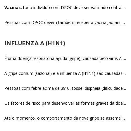
Vacinas:
todo indivíduo com DPOC deve ser vacinado contra o pneumococo (principal bactéria comunitária responsável por pneumonia).
Pessoas com DPOC devem também receber a vacinação anual para gripe antes da estação dessa virose, geralmente no final do outono e início do inverno. Para os pacientes que se contaminaram com influenza (gripe), medicação antiviral específica pode ser prescrita.
INFLUENZA A (H1N1)
É uma doença respiratória aguda (gripe), causada pelo vírus A (H1N1). Este novo subtipo do vírus da influenza é transmitido de pessoa a pessoa principalmente por meio da tosse ou espirro e de contato com secreções respiratórias de pessoas infectadas.
A gripe comum (sazonal) e a influenza A (H1N1) são causadas por diferentes subtipos do vírus influenza. Os sintomas são muito parecidos e se confundem: febre repentina, tosse, dor de cabeça, dores musculares, dores nas articulações e coriza. Por isso, não importa, neste momento, saber se o que se tem é gripe comum ou a nova gripe. A população deve procurar seu médico ou um posto de saúde quando do aparecimento dos sintomas.
Pessoas com febre acima de 38ºC, tosse, dispneia (dificuldade respiratória), acompanhada ou não de dor de garganta ou manifestações gastrointestinais apresentam sintomas graves da gripe causada pelo vírus influenza A (H1N1).
Os fatores de risco para desenvolver as formas graves da doença são: idade inferior a dois anos ou superior a 60 anos, imunodepressão (como em pacientes com câncer ou em tratamento para AIDS), pacientes com hemoglobinopatias, diabetes mellitus, obesos (IMC > 35), cardiopatas, pneumopatas, doentes renais e pacientes com outras condições crônicas.
Até o momento, o comportamento da nova gripe se assemelha ao da gripe comum. Ou seja, o vírus A (H1N1) não se apresentou mais violento ou mortal. No entanto, estudos mais aprofundados ainda devem ser realizados, em todo o mundo, para esclarecer o comportamento do novo vírus.