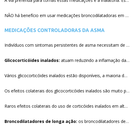
A via preferida para tomas essas medicações é a inalatória. Essa forma permite a medicação ter efeitos rápidos e mínimos efeitos adversos.
NÃO há benefício em usar medicações broncodilatadoras em base regular. Se os sintomas de asma estão ocorrendo regularmente mais que duas vezes por semana, o tratamento deve ser revisto. Outras medicações são mais efetivas para sintomas persistentes nessa situação.
MEDICAÇÕES CONTROLADORAS DA ASMA
Indivíduos com sintomas persistentes de asma necessitam de medicação diária para manter sua asma controlada. Medicações tomadas diariamente para asma são chamadas “controladores de longo prazo”.
Glicocorticóides inalados:
atuam reduzindo a inflamação das vias aéreas ao longo do tempo. O tratamento regular com corticoesteróides inalados reduz a frequência dos sintomas (e necessidade de uso de broncodilatador de alívio), melhora a qualidade de vida e diminui os riscos de crises graves.
Vários glicocorticóides inalados estão disponíveis, a maioria dos quais tomados uma ou duas vezes ao dia. Um broncodilatador inalado é ainda usado quando necessário para alívios dos sintomas e antes da exposição a disparadores de asma.
Os efeitos colaterais dos glicocorticóides inalados são muito pouco comparados com os glicocorticóides usados como comprimidos ou líquidos via oral porque muito pouco da medicação é absorvida para a corrente sanguínea. O efeito colateral mais comum dos glicocorticóides inalados em baixa dose é a candidíase (sapinho) oral. Pode ser prevenida com uso de espaçador e bochechar/lavar os dentes e língua imediatamente após a inalação. Rouquidão e dor de garganta são efeitos colaterais menos comuns que são usualmente manejados com a troca para diferentes preparações de glicocorticóides.
Raros efeitos colaterais do uso de corticóides inalados em altas doses incluem catarata, aumento da pressão intra-ocular (glaucoma), e aumento da perda de massa óssea (osteoporose). O risco dessas complicações é muito menor com glicocorticóides inalados comparados aos glicocorticóides orais (ex: prednisona). Entretanto, todo esforço deve ser feito para usar a menor dose possível que controla os sintomas e minimiza os riscos de ataques de asma.
Broncodilatadores de longa ação:
os broncodilatadores de longa ação são frequentemente recomendados, em combinação com os glicocorticóides inalados, para adultos com asma persistente. Broncodilatadores de longa ação (salmeterol, formoterol) são recomendados por agir por um período maior de tempo que os broncodilatadores de curta ação (por 12 horas ou mais). Um dispositivo que contenha ambos um glicocorticóide inalado e um broncodilatador de longa ação são preferidos (Alenia®, Foraseq®, Seretide®, Symbicort®)