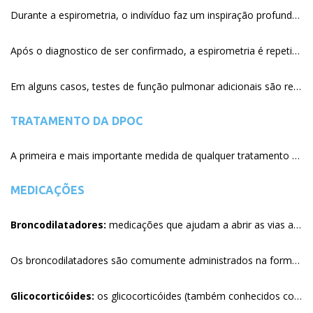
Durante a espirometria, o indivíduo faz um inspiração profunda ao máximo e então sopra o mais forte e rápido possível em um tubo conectado em um equipamento chamado espirômetro. O espirômetro mede o quão rápido e quanto ar alguém consegue soprar para fora dos pulmões. Se o exame é anormal, o próximo passo é repetir esse mesmo procedimento após o uso de uma medicação inalada que promove a dilatação dos brônquios (broncodilatador) que deve resultar em melhora do teste. Se o indivíduo tem asma, as medidas do teste normalmente retornam ao normal, mas em indivíduo com DPOC, a medida do teste não melhora ou apenas parcialmente.
Após o diagnostico de ser confirmado, a espirometria é repetida ao longo do tempo para monitorar o estado da doença e a efetividade do tratamento.
Em alguns casos, testes de função pulmonar adicionais são recomendados. Esses testes incluem medidas dos volumes pulmonares, oxigenação e medida do dióxido de carbono, além de testes de exercício. O resultado destes testes são usados para outras doenças (pulmonares, cardíaca etc.) que podem estar contribuindo para a falta de ar e guiar o tratamento.
TRATAMENTO DA DPOC
A primeira e mais importante medida de qualquer tratamento de DPOC é a interrupção do tabagismo. Isso vale para qualquer pessoa independente do tempo de diagnóstico da DPOC e intensidade da doença. Os estudos em indivíduos com DPOC mostram que a piora da doença é diminuída com a cessação do tabagismo. A maioria das pessoas que param de fumar vão tossir menos e produzir menos escarro, embora isso possa levar alguns meses. Atualmente, não há cura para a DPOC, entretanto muitos tratamentos estão disponíveis para melhora dos sintomas e complicações das doenças. A maior parte dos pacientes requer tratamento contínuo para manter os sintomas da doença sob controle.
MEDICAÇÕES
Broncodilatadores:
medicações que ajudam a abrir as vias aéreas. São a pedra fundamental do tratamento da DPOC. Ajudam a manter as vias aéreas o mais aberto possível e provavelmente a reduzir as secreções.
Os broncodilatadores são comumente administrados na forma inalada usando inalador dosimetrado (“bombinha”) ou nebulizador. É importantíssimo usar o inalador com técnica adequada para entregar a dose correta das medicações aos pulmões. Se a forma correta de usar a medicação não é empregada, pouca ou nenhuma medicação alcança os pulmões.
Glicocorticóides:
os glicocorticóides (também conhecidos com esteróides) são uma classe de medicações com propriedades anti-inflamatórias. Os glicocorticóides podem ser administrados por via inalada, como pílulas via oral, ou como injeção (intramuscular ou intravenosa). A via inalatória é a mais recomendada se os sintomas não estão completamente controlados com broncodilatadores e/ou se a presença de exacerbação da DPOC é frequente.