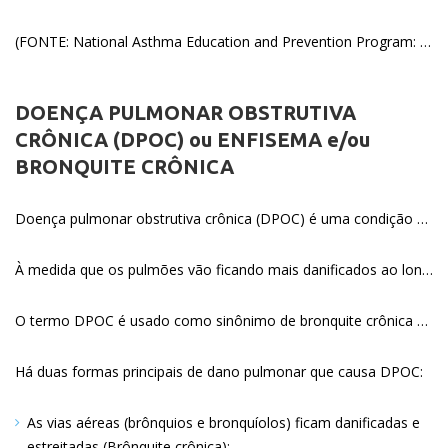
(FONTE: National Asthma Education and Prevention Program: Expert panel report III: Guidelines for the diagnosis and management of asthma. Bethesda, MD: National Heart, Lung, and Blood Institute, 2007. (NIH publication no. 08-4051). Full text available online: www.nhlbi.nih.gov/guidelines/asthma/asthgdln.htm )
DOENÇA PULMONAR OBSTRUTIVA
CRÔNICA (DPOC) ou ENFISEMA e/ou
BRONQUITE CRÔNICA
Doença pulmonar obstrutiva crônica (DPOC) é uma condição na qual as vias aéreas dentro dos pulmões (também conhecidas com brônquios e bronquíolos) ficam estreitadas e inflamadas, frequentemente secundárias ao hábito de fumar cigarros. Muitas vezes os sacos alveolares também estão danificados.
À medida que os pulmões vão ficando mais danificados ao longo do tempo, torna-se cada vez mais difícil respirar através de vias aéreas estreitadas
O termo DPOC é usado como sinônimo de bronquite crônica e/ou enfisema pulmonar porque estas são as formas mais comuns de DPOC.
Há duas formas principais de dano pulmonar que causa DPOC:
As vias aéreas (brônquios e bronquíolos) ficam danificadas e
estreitadas (Brônquite crônica)