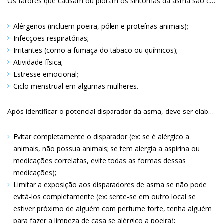
Os fatores que causam ou pioram os sintomas da asma são chamados de “disparadores”. Identificar e evitar esses disparadores são essenciais para prevenir as exacerbações de asma. Os “disparadores” de asma geralmente caem em uma das seguintes categorias:
Alérgenos (incluem poeira, pólen e proteínas animais)
Infecções respiratórias
Irritantes (como a fumaça do tabaco ou químicos)
Atividade física
Estresse emocional
Ciclo menstrual em algumas mulheres
Após identificar o potencial disparador da asma, deve ser elaborado um plano para lidar com esses disparadores. Há três alternativas principais:
Evitar completamente o disparador (ex: se é alérgico a
animais, não possua animais; se tem alergia a aspirina ou
medicações correlatas, evite todas as formas dessas
medicações)
Limitar a exposição aos disparadores de asma se não pode
evitá-los completamente (ex: sente-se em outro local se
estiver próximo de alguém com perfume forte, tenha alguém
para fazer a limpeza de casa se alérgico a poeira)