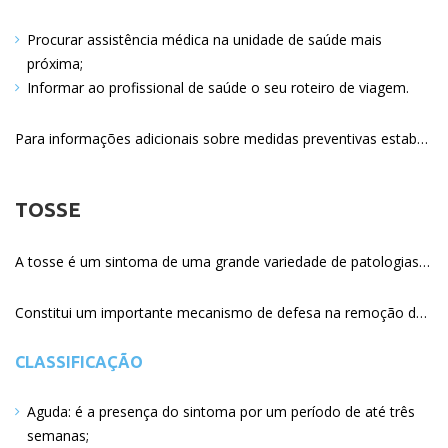
Procurar assistência médica na unidade de saúde mais
próxima
Informar ao profissional de saúde o seu roteiro de viagem
Para informações adicionais sobre medidas preventivas estabelecidas pelas autoridades de saúde das áreas afetadas, acesse: Organização Mundial da Saúde
TOSSE
A tosse é um sintoma de uma grande variedade de patologias, pulmonares e extrapulmonares, e por isto mesmo é muito comum, sendo, com certeza, uma das maiores causas de procura por atendimento médico. Este sintoma produz impacto social negativo, intolerância no trabalho e familiar, incontinência urinária, constrangimento público e prejuízo do sono, promovendo grande absenteísmo ao trabalho e escolar, além de gerar grande custo em exames subsidiários e com medicamentos.
Constitui um importante mecanismo de defesa na remoção das secreções excessivas e dos corpos estranhos ou partículas inaladas das vias aéreas, sendo desencadeada pela estimulação de receptores localizados no aparelho respiratório. Os estímulos podem ser inflamatórios, mecânicos, químicos, térmicos e reflexos.
CLASSIFICAÇÃO
Aguda: é a presença do sintoma por um período de até três
semanas