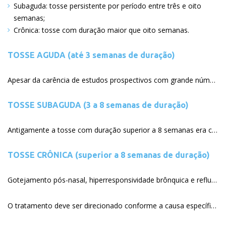
Subaguda: tosse persistente por período entre três e oito
semanas
Crônica: tosse com duração maior que oito semanas
TOSSE AGUDA (até 3 semanas de duração)
Apesar da carência de estudos prospectivos com grande número de pacientes estudados, a experiência clínica indica que as maiores causas de tosse aguda são as infecções virais das vias aéreas superiores, em especial o resfriado comum e a gripe, e das vias aéreas inferiores, com destaque para as traqueobronquites agudas. Outras causas comuns são as sinusites agudas, exposição a alérgenos e irritantes, e exacerbações de doenças crônicas como asma, doença pulmonar obstrutiva crônica (DPOC) e rinossinusites. Além dessas entidades com baixo risco de complicações, outras doenças potencialmente graves como pneumonias, edema pulmonar por insuficiência ventricular esquerda, embolia pulmonar e exacerbações graves de asma e DPOC podem manifestar-se com tosse aguda e, ao contrário das causas anteriores, necessitam de intervenção precoce devido ao risco de complicações.
TOSSE SUBAGUDA (3 a 8 semanas de duração)
Antigamente a tosse com duração superior a 8 semanas era classificada como crônica. Mais recentemente, foi proposta nova classificação na qual a tosse com duração superior a 3 e inferior a 8 semanas foi definida como tosse subaguda. Os idealizadores dessa classificação destacam a ausência de publicações sobre a etiologia da tosse subaguda e reafirmam que as orientações de manejo são baseadas na experiência clínica. Uma das causas mais comuns de tosse subaguda é a tosse pós-infecciosa, ou seja, aquela que acomete pacientes que tiveram infecção respiratória recente e não foram identificadas outras causas. Uma vez afastada a etiologia pós-infecciosa, o manejo será o mesmo da tosse crônica.
TOSSE CRÔNICA (superior a 8 semanas de duração)
Gotejamento pós-nasal, hiperresponsividade brônquica e refluxo gastroesofágico constituem causas de tosse crônica em mais de 90% das vezes nos pacientes não fumantes, que não estejam tomando drogas potencialmente causadoras de tosse (mais comuns inibidores da ECA, como: captopril e enalapril, por exemplo) e que tenham radiografias de tórax normal. A tosse crônica, muitas vezes, deve-se à associação de dois ou mais fatores da tríade, constituída de gotejamento pós-nasal, hiperresponsividade brônquica e refluxo gastroesofágico. A radiografia do tórax deve ser solicitada na abordagem inicial de quase todos os pacientes com tosse crônica. Outras causas frequentes de tosse crônica são: asma, tosse pós-infecciosa, doença pulmonar obstrutiva crônica (DPOC ou bronquite crônica e enfisema). Outras causas menos frequentes são: doença pulmonar intersticial em estágio precoce, pêlos ou cerume em contato com a membrana timpânica, corpo estranho no nariz ou na via aérea, cardiopatia (em estágio precoce), fatores ocupacionais, tumores de pulmão, colapso traqueal e discinesia das cordas vocais.
O tratamento deve ser direcionado conforme a causa específica.