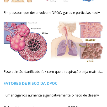
Em pessoas que desenvolvem DPOC, gases e partículas nocivas são inaladas enquanto se fuma ou respira ar contendo fumaça de cigarro ou outras fumaças e partículas. Esses gases e partículas podem lesar as vias aéreas e pulmões causando um inchaço (inflamação). Ao longo do tempo, a inflamação torna-se crônica, danifica o pulmão, podendo resultar em cicatriz.
Esse pulmão danificado faz com que a respiração seja mais difícil e torna mais trabalhoso o oxigênio e o dióxido de carbono atravessar através das paredes dos sacos alveolares para dentro e para fora do sangue.
FATORES DE RISCO DA DPOC
Fumar cigarros aumenta significativamente o risco de desenvolver DPOC. Entretanto, aproximadamente 20% das pessoas que desenvolvem DPOC nunca fumaram.