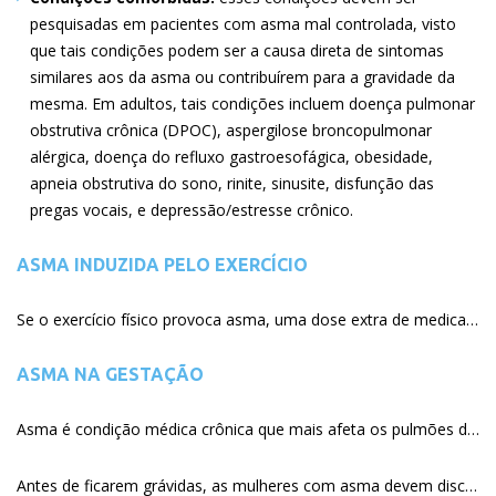
pesquisadas em pacientes com asma mal controlada, visto
que tais condições podem ser a causa direta de sintomas
similares aos da asma ou contribuírem para a gravidade da
mesma. Em adultos, tais condições incluem doença pulmonar
obstrutiva crônica (DPOC), aspergilose broncopulmonar
alérgica, doença do refluxo gastroesofágica, obesidade,
apneia obstrutiva do sono, rinite, sinusite, disfunção das
pregas vocais, e depressão/estresse crônico
ASMA INDUZIDA PELO EXERCÍCIO
Se o exercício físico provoca asma, uma dose extra de medicação broncodilatadora, ou modificador do leucotrieno, pode ser usada antes do exercício para prevenir sintomas de asma.
ASMA NA GESTAÇÃO
Asma é condição médica crônica que mais afeta os pulmões durante a gravidez. Cerca de 4% das mulheres grávidas têm asma. Com um bom tratamento da asma durante a gestação, a maioria das mulheres podem respirar bem, ter uma gravidez normal e dar à luz a um bebe saudável. É essencial manter a asma bem controlada durante a gestação para garantir que níveis adequados de oxigênio cheguem ao bebe.
Antes de ficarem grávidas, as mulheres com asma devem discutir com o seu médico a respeito do tratamento durante a gestação.