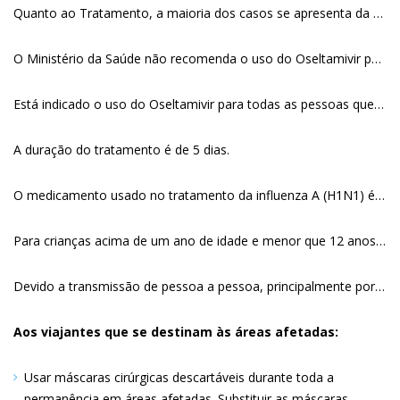
Quanto ao Tratamento, a maioria dos casos se apresenta da forma leve e se cura com hidratação, boa alimentação e repouso.
O Ministério da Saúde não recomenda o uso do Oseltamivir para toda a população porque o uso inadequado do produto pode levar à resistência do vírus ao medicamento. Além disso, o uso sem controle e desnecessário do Oseltamivir pode levar ao desabastecimento, o que traria danos a toda a população, além do risco de reação adversa. Portanto, a medida adotada pelo governo brasileiro tem o objetivo de evitar que o vírus da nova gripe crie resistência ao único tratamento disponível no mundo. Além disso, o uso racional do Oseltamivir no tratamento da influenza A (H1N1) é uma recomendação da Organização Mundial da Saúde (OMS) para evitar maiores riscos à saúde pública.
Está indicado o uso do Oseltamivir para todas as pessoas que apresentarem a Síndrome Respiratória Aguda Grave (SRAG): pessoa em qualquer idade com febre repentina acima de 38º, tosse e dificuldade de respirar (dispneia) ou com outros sintomas, como dores no corpo e nas articulações. Esses são os indivíduos que exigem hospitalização. Também está indicado para os casos de pessoas que apresentem sintomas e façam parte do grupo de risco ou que apresentem fatores de risco para complicação da doença, como as mulheres grávidas.
A duração do tratamento é de 5 dias.
O medicamento usado no tratamento da influenza A (H1N1) é o mesmo para todas as pessoas: crianças, adolescentes, adultos, idosos, profissionais de saúde e grávidas. O que varia é a dosagem, que é dada em comprimido para adulto e em solução oral para crianças. O protocolo do Ministério da Saúde estabelece que a dose para adultos é de 75 miligramas, duas vezes ao dia, o que corresponde à ingestão de dois comprimidos diariamente, durante cinco dias.
Para crianças acima de um ano de idade e menor que 12 anos com menos de 40 quilos, as doses variam de acordo com o peso. Crianças com menos de 15 quilos devem tomar doses de 30 miligramas, de 15 a 23 quilos tomam doses de 45 miligramas, de 23 a 40 quilos recebem 40 miligramas em cada dose e acima de 40 quilos, 75 miligramas.
Devido a transmissão de pessoa a pessoa, principalmente por meio de tosse, espirro ou de secreções respiratórias de pessoas infectadas, o Ministério da Saúde do Brasil traz um série de recomendações.
Aos viajantes que se destinam às áreas afetadas:
Usar máscaras cirúrgicas descartáveis durante toda a
permanência em áreas afetadas. Substituir as máscaras