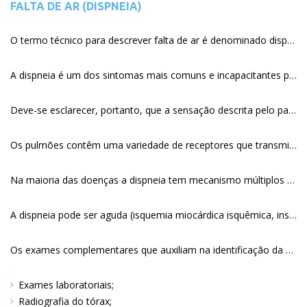
FALTA DE AR (DISPNEIA)
O termo técnico para descrever falta de ar é denominado dispneia. As definições usadas com mais frequência para descrever a dispneia são: dificuldade de respirar, respiração desconfortável e respiração desagradável, sendo todos estes conceitos de natureza subjetiva.
A dispneia é um dos sintomas mais comuns e incapacitantes para pacientes com doenças crônicas do pulmão, do coração, da parede torácica, neuromusculares, renais, endócrinas, reumatológicas, hematológicas, metabólicas ou psicogênicas.
Deve-se esclarecer, portanto, que a sensação descrita pelo paciente corresponde realmente à dificuldade respiratória e não à fadiga ou debilidade geral, que podem ou não estar relacionadas à idade.
Os pulmões contêm uma variedade de receptores que transmitem informações para o sistema nervoso central, respondem à insuflação dos pulmões e participam do término da inspiração. Existem receptores sensíveis no epitélio das vias aéreas que respondem a uma variedade de estímulos mecânicos e químicos, mediante a broncoconstrição, além das fibras C localizadas na pare de alveolar e veias sangüíneas que respondem à congestão intersticial. As informações fornecidas pelos receptores citados são transmitidas ao sistema nervoso central (SNC) por meio de um nervo chamado vago. O sintoma de dispneia difere das outras sensações porque não há regiões especializadas no SNC específicas para identificá-la. Embora a audição, a visão, o olfato e porções somatossensoriais do córtex cerebral tenham sido mapeadas, a região do córtex cerebral que processa as informações relacionadas à dispneia permanece desconhecida. Dessa forma, ela é associada a condições em que o estímulo respiratório é aumentado, ou o sistema respiratório submetido a uma sobrecarga mecânica (de trabalho).
Na maioria das doenças a dispneia tem mecanismo múltiplos como resultado da estimulação de receptores de vias aéreas, parênquima e parede torácica, fraqueza ou desvantagem dos músculos respiratórios, maior impedância respiratória por aumento da resistência das vias aéreas ou redução da complacência pulmonar e maior necessidade ventilatória.
A dispneia pode ser aguda (isquemia miocárdica isquêmica, insuficiência cardíaca congestiva, asma, embolia pulmonar pneumotórax, pneumonia, entre outros) ou crônica (doença pulmonar obstrutiva crônica, insuficiência cardíaca, asma, doença pulmonar intersticial, doença neuromuscular, hipertensão pulmonar entre outras). A dispneia noturna pode ocorrer na asma, insuficiência cardíaca e na síndrome da apneia do sono.
Os exames complementares que auxiliam na identificação da causa e podem ser úteis conforme a indicação clínica são:
Exames laboratoriais
Radiografia do tórax