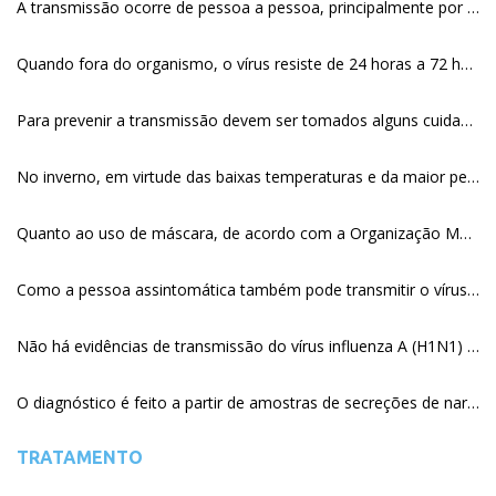
A transmissão ocorre de pessoa a pessoa, principalmente por meio da tosse ou do espirro e de contato com secreções respiratórias de pessoas infectadas. No entanto, de acordo com a Organização Mundial da Saúde (OMS), a principal forma de transmissão não é pelo ar, mas sim pelo contato com superfícies contaminadas. O período de transmissibilidade da doença é diferente entre adultos e crianças. Nos adultos, o período é de 7 dias após o aparecimento dos sintomas, enquanto em crianças este período vai de 2 dias antes até 14 dias após o início dos sintomas. Além disso, a transmissão pode ocorrer em média até 48 horas antes do início dos sintomas.
Quando fora do organismo, o vírus resiste de 24 horas a 72 horas no ambiente.
Para prevenir a transmissão devem ser tomados alguns cuidados de higiene, como lavar bem e com frequência as mãos com água e sabão, evitar tocar os olhos, boca e nariz após contato com superfícies, não compartilhar objetos de uso pessoal e cobrir a boca e o nariz com lenço descartável ao tossir ou espirrar. Além disso é recomendado evitar locais com aglomerados de pessoas, pois isso reduz o risco de contrair a doença.
No inverno, em virtude das baixas temperaturas e da maior permanência das pessoas em locais fechados, o risco de transmissão é maior. Mas embora o risco de transmissão seja reduzido antes e depois do inverno, as recomendações para a prevenção do vírus influenza A (H1N1), bem como dos outros tipos de vírus da gripe, são as mesmas: lavar as mãos constantemente, evitar por as mãos na boca e nos olhos, evitar aglomerações em ambientes fechados, proteger a boca e o nariz ao tossir ou espirrar, usar lenço descartável, limpar sempre as superfícies de mesas, telefones, maçanetas e outros móveis e objetos de uso coletivo, bem como ficar atento ao surgimento de casos da doença na comunidade, em ambientes de trabalho ou na escola.
Quanto ao uso de máscara, de acordo com a Organização Mundial da Saúde (OMS), a principal forma de transmissão não é pelo ar, mas sim pelo contato com superfícies contaminadas, por isso o uso de máscaras pela população não é recomendado pelo Ministério da Saúde. Entretanto, quem está doente deve fazer uso de máscara quando houver necessidade de contato com outras pessoas, para não transmitir o vírus.
Como a pessoa assintomática também pode transmitir o vírus (se estiver infectada) é importante lembrar que as medidas de higiene respiratória e pessoal devem ser praticadas independentemente da presença ou não de sintomas, pois apresentam resultado muito importante na interrupção da transmissão.
Não há evidências de transmissão do vírus influenza A (H1N1) pelo consumo de carne de porco ou de quaisquer produtos alimentícios. Ademais, os tratamentos térmicos utilizados comumente no cozimento da carne de porco eliminam qualquer vírus potencialmente perigoso e presente em carne crua. Portanto, é importante que todos os alimentos, inclusive a carne de porco e seus derivados, sejam consumidos bem cozidos. Para que o cozimento seja adequado, a temperatura de 70°C tem que ser atingida em todas as partes dos produtos. As carnes devem perder a aparência rosa ou o aspecto sangrento.
O diagnóstico é feito a partir de amostras de secreções de nariz e faringe. O médico pode sugerir a coleta de outros espécimes, se se considerarem outras hipóteses diagnósticas. Devido ao grande volume de casos leves, dos quais foram coletadas amostras, o Ministério da Saúde decidiu priorizar a realização de exames para os casos considerados graves e para os óbitos. Assim, nas áreas onde já há casos confirmados laboratorialmente pode-se diagnosticar pelo critério clínico (pessoas da mesma área que apresentem os mesmos sinais ou sintomas) e vínculo epidemiológico (a existência comprovada de outros casos). Não havendo necessidade de comprovação laboratorial.
TRATAMENTO